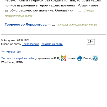
первую попытку Лермонтова создать тот тип, который нашел
полное выражение в Герое нашего времени . Роман имеет
автобиографическое значение. Отношения… …
Словарь
литературных типов
Творчество Лермонтова
— …
Словарь литературных типов
© Академик, 2000-2026
18+
Обратная связь:
Техподдержка
,
Реклама на сайте
👣 Путешествия
Экспорт словарей на сайты
, сделанные на PHP,
Joomla,
Drupal,
WordPress, MODx.